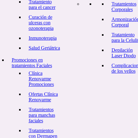
Tratamiento
Tratamientos
para el cancer
Corporales
Curación de
Armonizació
ulceras con
Corporal
ozonoterapia
Tratamiento
Inmunoterapia
para la Celulit
Salud Geriátrica
Depilación
Laser Diodo
Promociones en
tratamientos Faciales
Complicacio
de los vellos
Clínica
Renovarme
Promociones
Ofertas Clínica
Renovarme
Tratamientos
para manchas
faciales
Tratamientos
con Dermapen