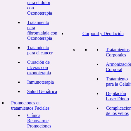
para el dolor
con
Ozonoterapia
Tratamiento
para
fibromialgia con
Corporal y Depilación
Ozonoterapia
Tratamiento
Tratamientos
para el cancer
Corporales
Curación de
Armonizació
ulceras con
Corporal
ozonoterapia
Tratamiento
Inmunoterapia
para la Celulit
Salud Geriátrica
Depilación
Laser Diodo
Promociones en
tratamientos Faciales
Complicacio
de los vellos
Clínica
Renovarme
Promociones