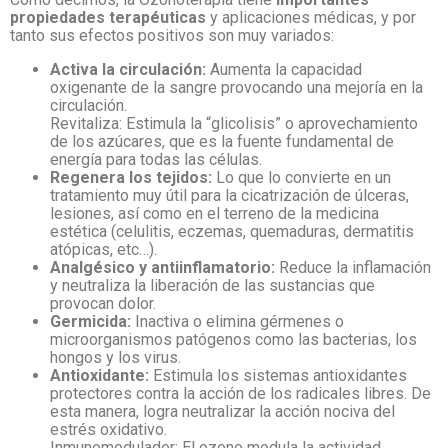
propiedades terapéuticas
y aplicaciones médicas, y por
tanto sus efectos positivos son muy variados:
Activa la circulación:
Aumenta la capacidad
oxigenante de la sangre provocando una mejoría en la
circulación.
Revitaliza: Estimula la “glicolisis” o aprovechamiento
de los azúcares, que es la fuente fundamental de
energía para todas las células.
Regenera los tejidos:
Lo que lo convierte en un
tratamiento muy útil para la cicatrización de úlceras,
lesiones, así como en el terreno de la medicina
estética (celulitis, eczemas, quemaduras, dermatitis
atópicas, etc…).
Analgésico y antiinflamatorio:
Reduce la inflamación
y neutraliza la liberación de las sustancias que
provocan dolor.
Germicida:
Inactiva o elimina gérmenes o
microorganismos patógenos como las bacterias, los
hongos y los virus.
Antioxidante:
Estimula los sistemas antioxidantes
protectores contra la acción de los radicales libres. De
esta manera, logra neutralizar la acción nociva del
estrés oxidativo.
Inmunomodulador: El ozono modula la actividad