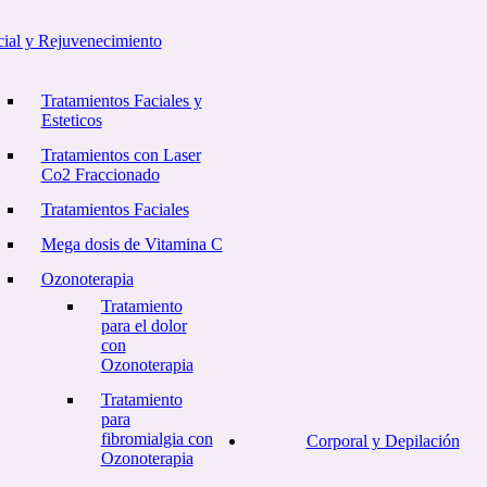
cial y Rejuvenecimiento
Tratamientos Faciales y
Esteticos
Tratamientos con Laser
Co2 Fraccionado
Tratamientos Faciales
Mega dosis de Vitamina C
Ozonoterapia
Tratamiento
para el dolor
con
Ozonoterapia
Tratamiento
para
fibromialgia con
Corporal y Depilación
Ozonoterapia