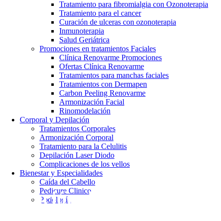
Tratamiento para fibromialgia con Ozonoterapia
Tratamiento para el cancer
Curación de ulceras con ozonoterapia
Inmunoterapia
Salud Geriátrica
Promociones en tratamientos Faciales
Clínica Renovarme Promociones
Ofertas Clínica Renovarme
Tratamientos para manchas faciales
Tratamientos con Dermapen
Carbon Peeling Renovarme
Armonización Facial
Rinomodelación
Corporal y Depilación
Tratamientos Corporales
Armonización Corporal
Tratamiento para la Celulitis
Depilación Laser Diodo
Complicaciones de los vellos
Bienestar y Especialidades
Caída del Cabello
Pedicure Clinico
Curación de ulceras con
Podología
ozonoterapia