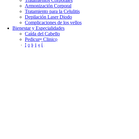
Tratamientos Corporales
Armonización Corporal
Tratamiento para la Celulitis
Depilación Laser Diodo
Complicaciones de los vellos
Bienestar y Especialidades
Caída del Cabello
Pedicure Clinico
Tratamiento para la
Podología
Celulitis