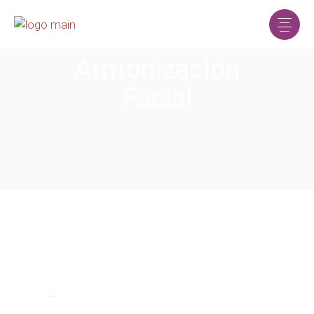
Armonización
Facial
.