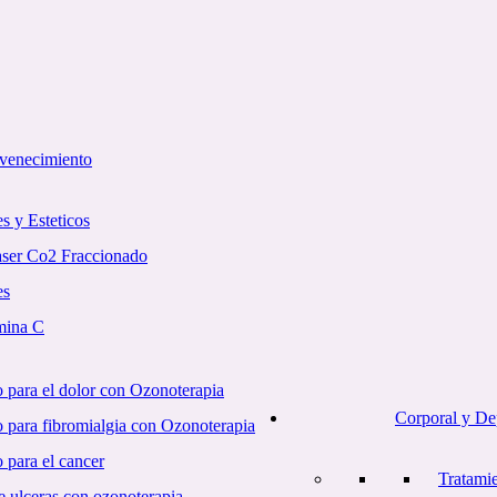
uvenecimiento
s y Esteticos
aser Co2 Fraccionado
es
mina C
 para el dolor con Ozonoterapia
Corporal y De
o para fibromialgia con Ozonoterapia
 para el cancer
Tratami
e ulceras con ozonoterapia