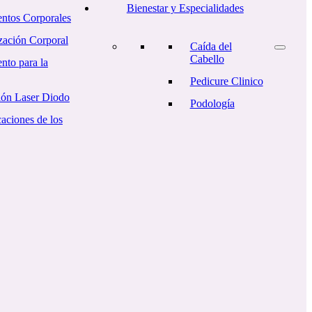
Bienestar y Especialidades
entos Corporales
ación Corporal
Caída del
Cabello
nto para la
Pedicure Clinico
ión Laser Diodo
Podología
aciones de los