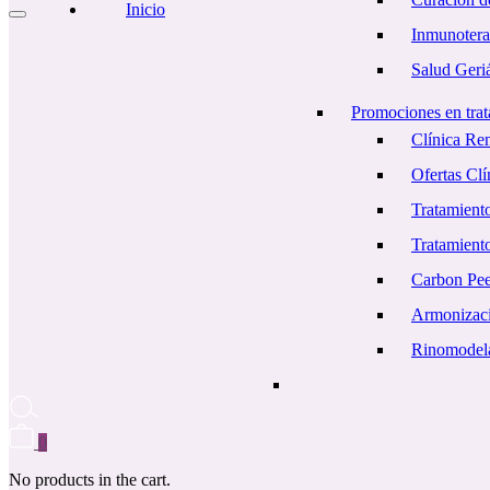
Inicio
Inmunotera
Salud Geriá
Promociones en trat
Clínica Re
Ofertas Cl
Tratamiento
Tratamient
Carbon Pe
Armonizaci
Rinomodel
0
No products in the cart.