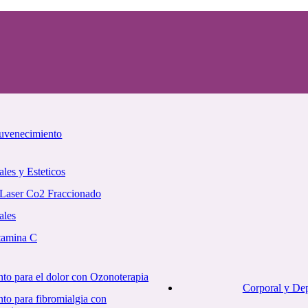
juvenecimiento
ales y Esteticos
 Laser Co2 Fraccionado
ales
tamina C
nto para el dolor con Ozonoterapia
Corporal y Dep
nto para fibromialgia con