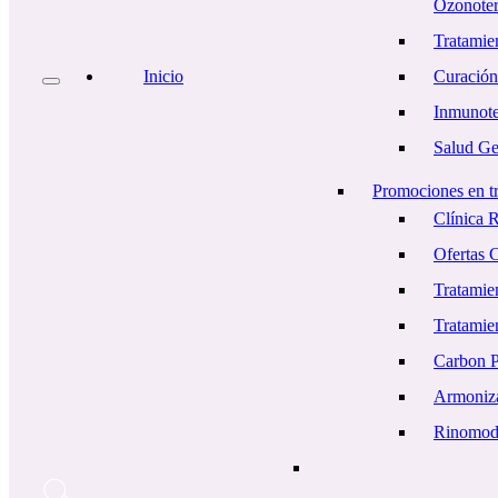
Ozonoter
Tratamien
Inicio
Curación
Inmunote
Salud Ger
Promociones en tr
Clínica 
Ofertas 
Tratamie
Tratamie
Carbon 
Armoniza
Rinomod