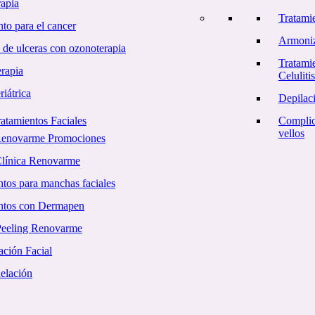
apia
Tratami
to para el cancer
Armoniz
 de ulceras con ozonoterapia
Tratamie
rapia
Celulitis
iátrica
Depilac
atamientos Faciales
Complic
vellos
Renovarme Promociones
Clínica Renovarme
ntos para manchas faciales
ntos con Dermapen
Peeling Renovarme
ción Facial
elación