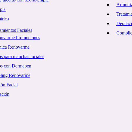
Armoniz
pia
Tratamie
trica
Depilac
amientos Faciales
Complica
novarme Promociones
ínica Renovarme
s para manchas faciales
os con Dermapen
eling Renovarme
ón Facial
ación