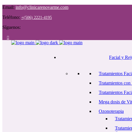
Email:
info@clinicarenovarme.com
Teléfono:
+(506) 2221-4195
Síguenos:
Facial y Re
Tratamientos Faci
Tratamientos con
Tratamientos Faci
Mega dosis de Vi
Ozonoterapia
Tratamie
Tratamie