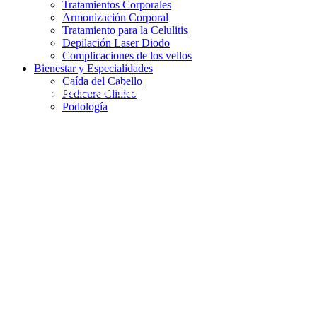
Tratamientos Corporales
Armonización Corporal
Tratamiento para la Celulitis
Depilación Laser Diodo
Complicaciones de los vellos
Bienestar y Especialidades
Caída del Cabello
Depilación con Laser Diodo
Pedicure Clinico
Podología