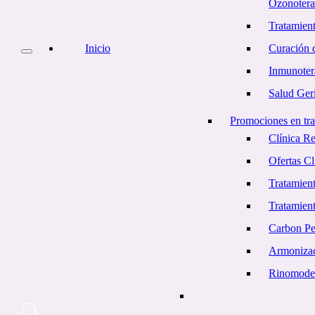
Ozonotera
Tratamient
Inicio
Curación d
Inmunoter
Salud Geri
Promociones en tra
Clínica R
Ofertas C
Tratamient
Tratamien
Carbon Pe
Armonizac
Rinomode