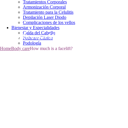
Tratamientos Corporales
Armonización Corporal
Tratamiento para la Celulitis
Depilación Laser Diodo
Complicaciones de los vellos
Bienestar y Especialidades
Caída del Cabello
Clinica RenovarMe
Pedicure Clinico
Podología
Home
Body care
How much is a facelift?