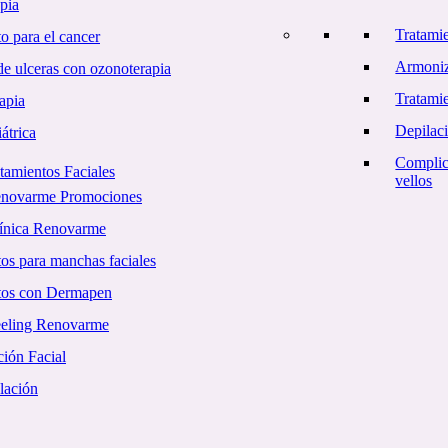
pia
Tratami
o para el cancer
Armoniz
e ulceras con ozonoterapia
Tratamie
apia
Depilac
átrica
Complic
tamientos Faciales
vellos
enovarme Promociones
línica Renovarme
os para manchas faciales
tos con Dermapen
eling Renovarme
ión Facial
lación