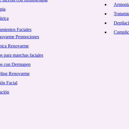
Armoniz
pia
Tratamie
trica
Depilac
amientos Faciales
Complica
novarme Promociones
ínica Renovarme
s para manchas faciales
os con Dermapen
eling Renovarme
ón Facial
ación