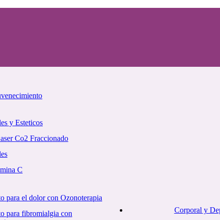
uvenecimiento
es y Esteticos
Laser Co2 Fraccionado
les
amina C
o para el dolor con Ozonoterapia
Corporal y De
o para fibromialgia con