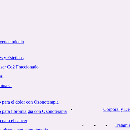
uvenecimiento
s y Esteticos
aser Co2 Fraccionado
es
mina C
 para el dolor con Ozonoterapia
Corporal y De
o para fibromialgia con Ozonoterapia
 para el cancer
Tratami
e ulceras con ozonoterapia