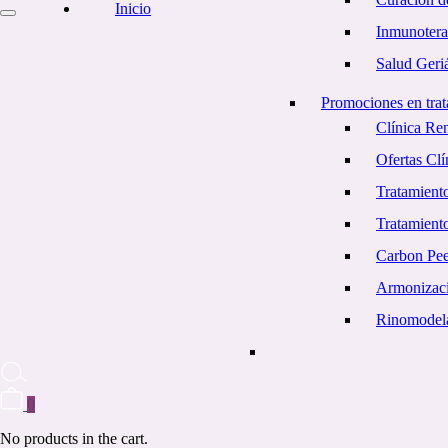
Inicio
Inmunotera
Salud Geriá
Promociones en trat
Clínica Re
Ofertas Cl
Tratamiento
Tratamient
Carbon Pe
Armonizaci
Rinomodel
0
No products in the cart.