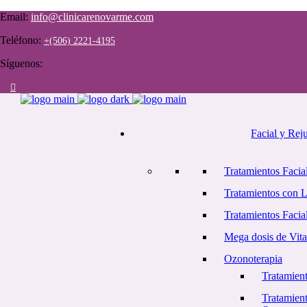
Email:
info@clinicarenovarme.com
Teléfono:
+(506) 2221-4195
Síguenos:
Facial y Rej
Tratamientos Facial
Tratamientos con 
Tratamientos Facia
Mega dosis de Vit
Ozonoterapia
Tratamient
Tratamient