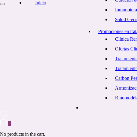
Inicio
Inmunotera
Salud Geriá
Promociones en trat
Clínica Re
Ofertas Cl
Tratamiento
Tratamient
Carbon Pe
Armonizaci
Rinomodel
0
No products in the cart.