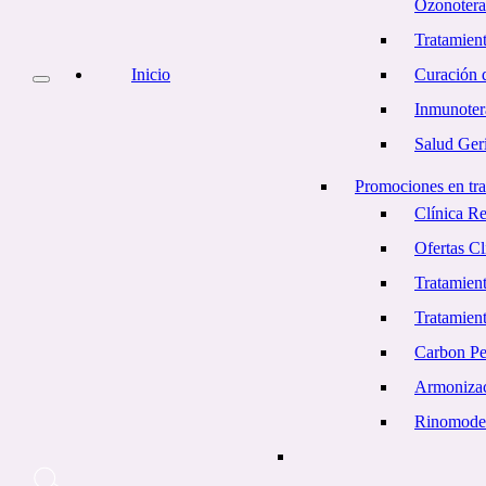
Ozonotera
Tratamient
Inicio
Curación d
Inmunoter
Salud Geri
Promociones en tra
Clínica R
Ofertas C
Tratamient
Tratamien
Carbon Pe
Armonizac
Rinomode