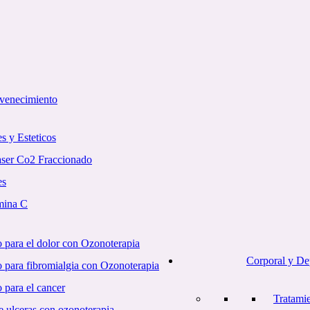
uvenecimiento
s y Esteticos
aser Co2 Fraccionado
es
mina C
 para el dolor con Ozonoterapia
Corporal y De
o para fibromialgia con Ozonoterapia
 para el cancer
Tratami
e ulceras con ozonoterapia