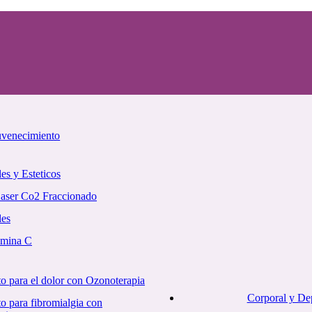
uvenecimiento
es y Esteticos
Laser Co2 Fraccionado
les
amina C
o para el dolor con Ozonoterapia
Corporal y De
o para fibromialgia con