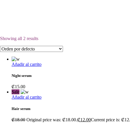
Showing all 2 results
Añadir al carrito
Night serum
₡
15.00
Sale
Añadir al carrito
Hair serum
₡
18.00
Original price was: ₡18.00.
₡
12.00
Current price is: ₡12