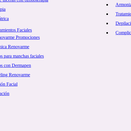
Armoniz
pia
Tratamie
trica
Depilac
amientos Faciales
Complica
novarme Promociones
ínica Renovarme
s para manchas faciales
os con Dermapen
eling Renovarme
ón Facial
ación