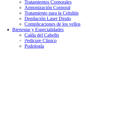
Tratamientos Corporales
Armonización Corporal
Tratamiento para la Celulitis
Depilación Laser Diodo
Complicaciones de los vellos
Bienestar y Especialidades
Caída del Cabello
Anti age
Pedicure Clinico
Podología