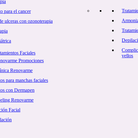
pia
Tratami
o para el cancer
Armoniz
e ulceras con ozonoterapia
Tratamie
apia
Depilac
átrica
Complic
tamientos Faciales
vellos
enovarme Promociones
línica Renovarme
os para manchas faciales
tos con Dermapen
eling Renovarme
ión Facial
lación