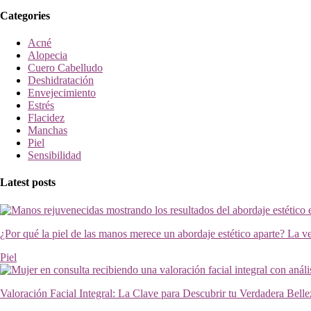
Categories
Acné
Alopecia
Cuero Cabelludo
Deshidratación
Envejecimiento
Estrés
Flacidez
Manchas
Piel
Sensibilidad
Latest posts
¿Por qué la piel de las manos merece un abordaje estético aparte? La v
Piel
Valoración Facial Integral: La Clave para Descubrir tu Verdadera Bell