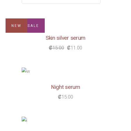
NEW
SALE
Skin silver serum
₡
15.00
₡
11.00
Original
Current
price
price
was:
is:
₡15.00.
₡11.00.
Night serum
₡
15.00