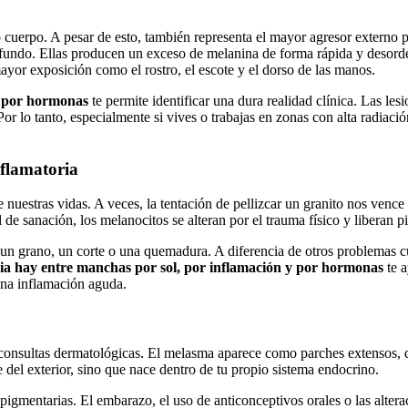
ro cuerpo. A pesar de esto, también representa el mayor agresor externo 
 profundo. Ellas producen un exceso de melanina de forma rápida y deso
yor exposición como el rostro, el escote y el dorso de las manos.
y por hormonas
te permite identificar una dura realidad clínica. Las les
or lo tanto, especialmente si vives o trabajas en zonas con alta radiaci
nflamatoria
nuestras vidas. A veces, la tentación de pellizcar un granito nos venc
 de sanación, los melanocitos se alteran por el trauma físico y liberan p
un grano, un corte o una quemadura. A diferencia de otros problemas cu
cia hay entre manchas por sol, por inflamación y por hormonas
te a
una inflamación aguda.
las consultas dermatológicas. El melasma aparece como parches extensos, 
 del exterior, sino que nace dentro de tu propio sistema endocrino.
gmentarias. El embarazo, el uso de anticonceptivos orales o las altera