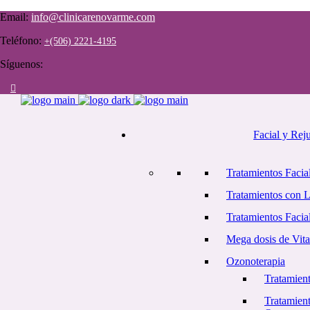
Email:
info@clinicarenovarme.com
Teléfono:
+(506) 2221-4195
Síguenos:
Facial y Rej
Tratamientos Facial
Tratamientos con 
Tratamientos Facia
Mega dosis de Vit
Ozonoterapia
Tratamient
Tratamient