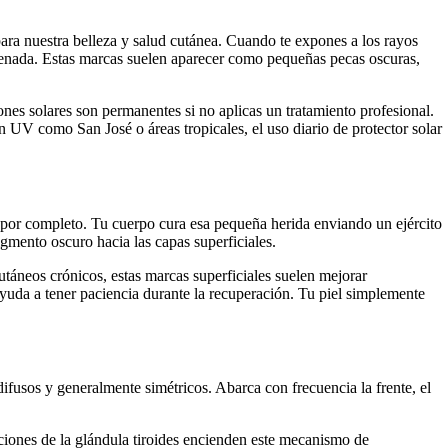
para nuestra belleza y salud cutánea. Cuando te expones a los rayos
rdenada. Estas marcas suelen aparecer como pequeñas pecas oscuras,
iones solares son permanentes si no aplicas un tratamiento profesional.
ón UV como San José o áreas tropicales, el uso diario de protector solar
e por completo. Tu cuerpo cura esa pequeña herida enviando un ejército
igmento oscuro hacia las capas superficiales.
táneos crónicos, estas marcas superficiales suelen mejorar
yuda a tener paciencia durante la recuperación. Tu piel simplemente
difusos y generalmente simétricos. Abarca con frecuencia la frente, el
ciones de la glándula tiroides encienden este mecanismo de