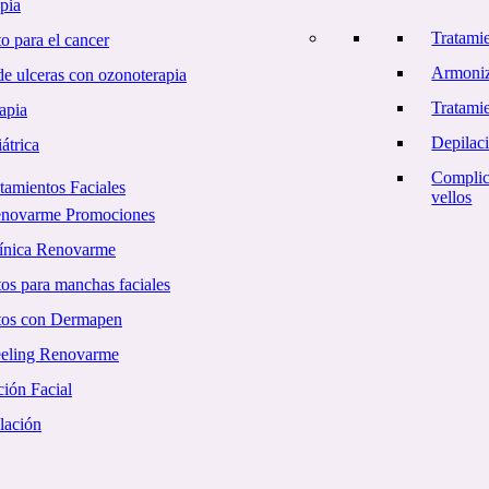
pia
Tratami
o para el cancer
Armoniz
e ulceras con ozonoterapia
Tratamie
apia
Depilac
átrica
Complic
tamientos Faciales
vellos
enovarme Promociones
línica Renovarme
os para manchas faciales
tos con Dermapen
eling Renovarme
ión Facial
lación