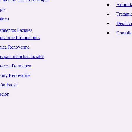
Armoniz
pia
Tratamie
trica
Depilac
amientos Faciales
Complica
novarme Promociones
ínica Renovarme
s para manchas faciales
os con Dermapen
eling Renovarme
ón Facial
ación