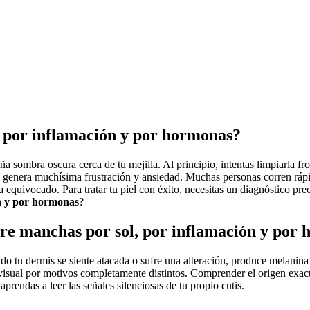
, por inflamación y por hormonas?
ña sombra oscura cerca de tu mejilla. Al principio, intentas limpiarla 
ón genera muchísima frustración y ansiedad. Muchas personas corren ráp
equivocado. Para tratar tu piel con éxito, necesitas un diagnóstico pre
ón y por hormonas
?
ntre manchas por sol, por inflamación y por
o tu dermis se siente atacada o sufre una alteración, produce melanina
 visual por motivos completamente distintos. Comprender el origen exact
prendas a leer las señales silenciosas de tu propio cutis.