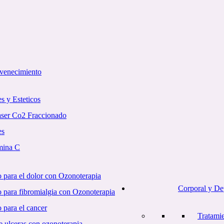
uvenecimiento
s y Esteticos
aser Co2 Fraccionado
es
mina C
 para el dolor con Ozonoterapia
Corporal y De
o para fibromialgia con Ozonoterapia
 para el cancer
Tratami
e ulceras con ozonoterapia