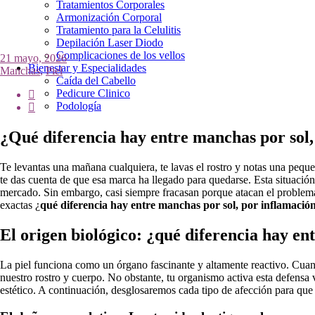
Tratamientos Corporales
Armonización Corporal
Tratamiento para la Celulitis
Depilación Laser Diodo
Complicaciones de los vellos
21 mayo, 2026
Bienestar y Especialidades
Manchas
,
Piel
Caída del Cabello
Pedicure Clinico
Podología
¿Qué diferencia hay entre manchas por sol
Te levantas una mañana cualquiera, te lavas el rostro y notas una peque
te das cuenta de que esa marca ha llegado para quedarse. Esta situaci
mercado. Sin embargo, casi siempre fracasan porque atacan el problema 
exactas ¿
qué diferencia hay entre manchas por sol, por inflamaci
El origen biológico: ¿qué diferencia hay e
La piel funciona como un órgano fascinante y altamente reactivo. Cuand
nuestro rostro y cuerpo. No obstante, tu organismo activa esta defensa
estético. A continuación, desglosaremos cada tipo de afección para que a