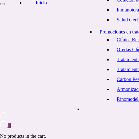
Inicio
Inmunotera
Salud Geriá
Promociones en trat
Clínica Re
Ofertas Cl
Tratamiento
Tratamient
Carbon Pe
Armonizaci
Rinomodel
0
No products in the cart.