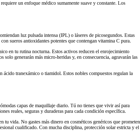
ma requiere un enfoque médico sumamente suave y constante. Los
ecomiendan luz pulsada intensa (IPL) o láseres de picosegundos. Estas
 con sueros antioxidantes potentes que contengan vitamina C pura.
aico en tu rutina nocturna. Estos activos reducen el enrojecimiento
Ellos solo generarán más micro-heridas y, en consecuencia, agravarán las
n ácido tranexámico o tiamidol. Estos nobles compuestos regulan la
modas capas de maquillaje diario. Tú no tienes que vivir así para
iones reales, seguras y duraderas para cada condición específica.
en tu vida. No gastes más dinero en cosméticos genéricos que prometen
fesional cualificado. Con mucha disciplina, protección solar estricta y el