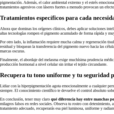
pigmentación. Además, el calor ambiental extremo y el estrés emociona
tratamientos agresivos con láseres fuertes a menudo provocan un efecto
Tratamientos específicos para cada necesid
Ahora que dominas los orígenes clínicos, debes aplicar soluciones inte
altas tecnologías rompen el pigmento acumulado de forma rápida y muy
Por otro lado, la inflamación requiere mucha calma y regeneración tisul
residual y bloquean la transferencia del pigmento nuevo hacia las célula
marcas oscuras.
Finalmente, el abordaje del melasma exige muchísima prudencia médica
producción hormonal a nivel celular sin irritar el tejido circundante.
Recupera tu tono uniforme y tu seguridad 
Lidiar con la hiperpigmentación agota emocionalmente a cualquier pers
siempre. El conocimiento científico te devuelve el control absoluto sob
En conclusión, tener muy claro
qué diferencia hay entre manchas po
milagros falsos en redes sociales. Observa tu rostro con detenimiento, an
tratamiento adecuado, recuperarás esa piel luminosa, uniforme y radian