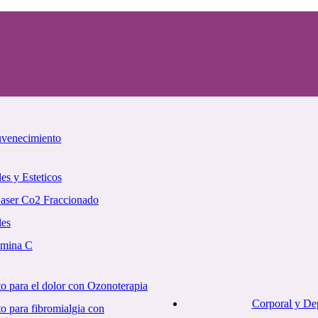
uvenecimiento
es y Esteticos
Laser Co2 Fraccionado
les
amina C
o para el dolor con Ozonoterapia
Corporal y De
o para fibromialgia con