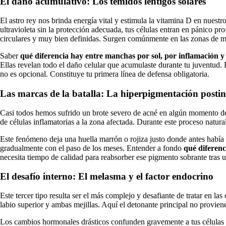
El daño acumulativo: Los temidos lentigos solares
El astro rey nos brinda energía vital y estimula la vitamina D en nuest
ultravioleta sin la protección adecuada, tus células entran en pánico
circulares y muy bien definidas. Surgen comúnmente en las zonas de ma
Saber
qué diferencia hay entre manchas por sol, por inflamación 
Ellas revelan todo el daño celular que acumulaste durante tu juventud. P
no es opcional. Constituye tu primera línea de defensa obligatoria.
Las marcas de la batalla: La hiperpigmentación posti
Casi todos hemos sufrido un brote severo de acné en algún momento de 
de células inflamatorias a la zona afectada. Durante este proceso natural
Este fenómeno deja una huella marrón o rojiza justo donde antes había 
gradualmente con el paso de los meses. Entender a fondo
qué diferen
necesita tiempo de calidad para reabsorber ese pigmento sobrante tras 
El desafío interno: El melasma y el factor endocrino
Este tercer tipo resulta ser el más complejo y desafiante de tratar en 
labio superior y ambas mejillas. Aquí el detonante principal no proviene
Los cambios hormonales drásticos confunden gravemente a tus células pi