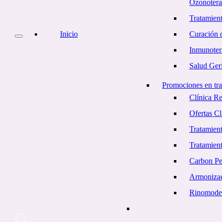
Ozonotera
Tratamient
Inicio
Curación d
Inmunoter
Salud Geri
Promociones en tra
Clínica R
Ofertas C
Tratamient
Tratamien
Carbon Pe
Armonizac
Rinomode