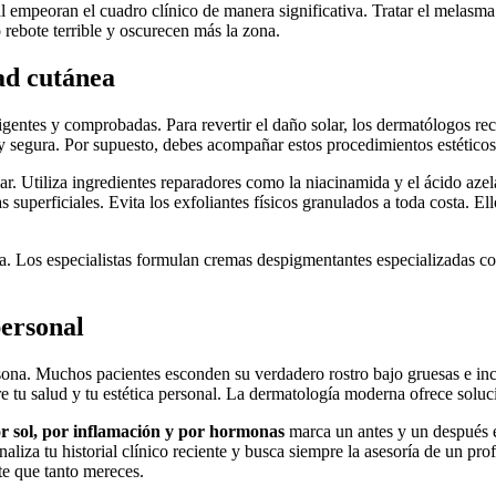
l empeoran el cuadro clínico de manera significativa. Tratar el melas
 rebote terrible y oscurecen más la zona.
ad cutánea
ligentes y comprobadas. Para revertir el daño solar, los dermatólogos r
 segura. Por supuesto, debes acompañar estos procedimientos estéticos
ar. Utiliza ingredientes reparadores como la niacinamida y el ácido azel
s superficiales. Evita los exfoliantes físicos granulados a toda costa. 
. Los especialistas formulan cremas despigmentantes especializadas co
personal
ona. Muchos pacientes esconden su verdadero rostro bajo gruesas e incó
re tu salud y tu estética personal. La dermatología moderna ofrece soluc
r sol, por inflamación y por hormonas
marca un antes y un después 
aliza tu historial clínico reciente y busca siempre la asesoría de un pro
te que tanto mereces.