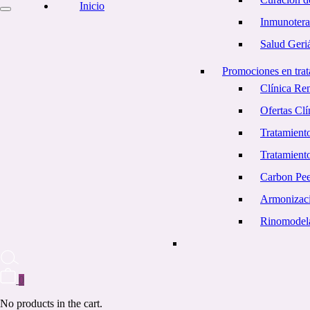
Inicio
Inmunotera
Salud Geriá
Promociones en trat
Clínica Re
Ofertas Cl
Tratamiento
Tratamient
Carbon Pe
Armonizaci
Rinomodel
0
No products in the cart.