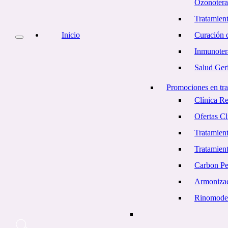
Ozonotera
Tratamient
Inicio
Curación d
Inmunoter
Salud Geri
Promociones en tra
Clínica R
Ofertas C
Tratamient
Tratamien
Carbon Pe
Armonizac
Rinomode