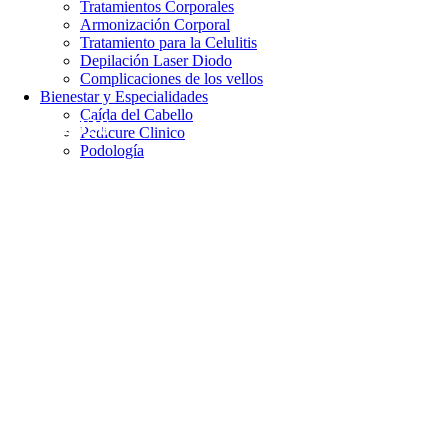
Tratamientos Corporales
Armonización Corporal
Tratamiento para la Celulitis
Depilación Laser Diodo
Complicaciones de los vellos
Bienestar y Especialidades
Caída del Cabello
mayo 2026
Pedicure Clinico
Podología