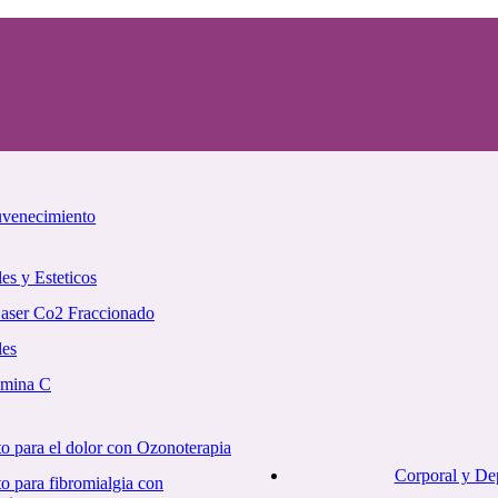
uvenecimiento
es y Esteticos
Laser Co2 Fraccionado
les
amina C
o para el dolor con Ozonoterapia
Corporal y De
o para fibromialgia con