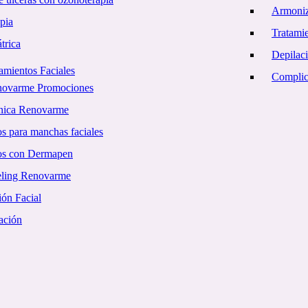
Armoniz
pia
Tratamie
trica
Depilac
amientos Faciales
Complica
novarme Promociones
ínica Renovarme
s para manchas faciales
os con Dermapen
eling Renovarme
ón Facial
ación