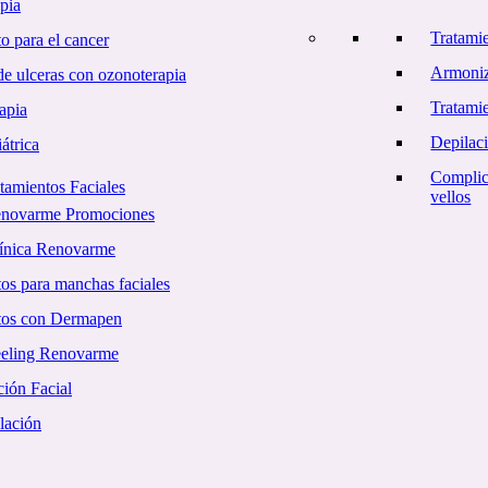
pia
Tratami
o para el cancer
Armoniz
e ulceras con ozonoterapia
Tratamie
apia
Depilac
átrica
Complic
tamientos Faciales
vellos
enovarme Promociones
línica Renovarme
os para manchas faciales
tos con Dermapen
eling Renovarme
ión Facial
lación