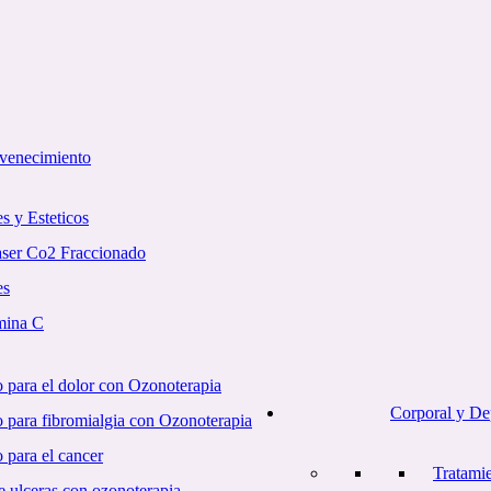
uvenecimiento
s y Esteticos
aser Co2 Fraccionado
es
mina C
 para el dolor con Ozonoterapia
Corporal y De
o para fibromialgia con Ozonoterapia
 para el cancer
Tratami
e ulceras con ozonoterapia