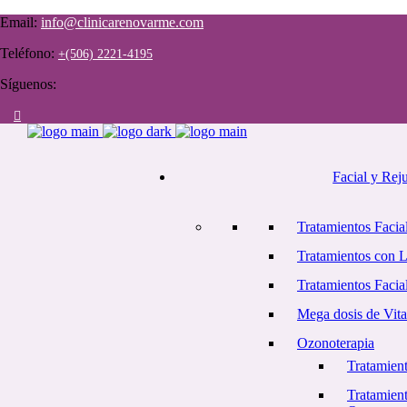
Email:
info@clinicarenovarme.com
Teléfono:
+(506) 2221-4195
Síguenos:
Facial y Rej
Tratamientos Facial
Tratamientos con 
Tratamientos Facia
Mega dosis de Vit
Ozonoterapia
Tratamient
Tratamient